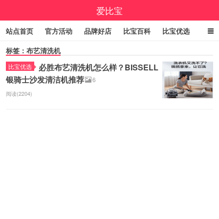
爱比宝
站点首页
官方活动
品牌好店
比宝百科
比宝优选
标签：布艺清洗机
立即领券
大额优惠券
小编精选
福利清单
必胜布艺清洗机怎么样？BISSELL
比宝优选
线报中心
百亿补贴
咚咚抢
9.9包邮
高佣精选
银骑士沙发清洁机推荐
6
今日折上折
实时疯抢榜
阅读(2204)