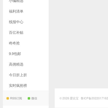
小编精选
福利清单
线报中心
百亿补贴
咚咚抢
9.9包邮
高佣精选
今日折上折
实时疯抢榜
RSS订阅
微信
© 2026
爱比宝
鲁ICP备202201716