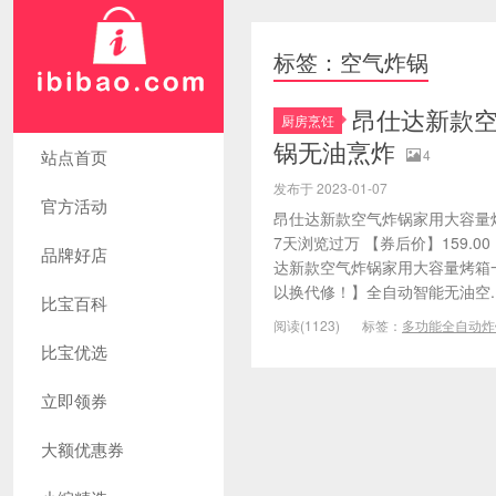
标签：空气炸锅
昂仕达新款
厨房烹饪
锅无油烹炸
站点首页
4
发布于 2023-01-07
官方活动
昂仕达新款空气炸锅家用大容量
7天浏览过万 【券后价】159.00
品牌好店
达新款空气炸锅家用大容量烤箱一
以换代修！】全自动智能无油空..
比宝百科
阅读(1123)
标签：
多功能全自动炸
比宝优选
立即领券
大额优惠券