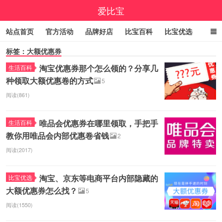
爱比宝
站点首页
官方活动
品牌好店
比宝百科
比宝优选
标签：大额优惠券
立即领券
大额优惠券
小编精选
福利清单
淘宝优惠券那个怎么领的？分享几
生活百科
线报中心
百亿补贴
咚咚抢
9.9包邮
高佣精选
种领取大额优惠卷的方式
5
今日折上折
实时疯抢榜
阅读(861)
唯品会优惠券在哪里领取，手把手
生活百科
教你用唯品会内部优惠卷省钱
2
阅读(2017)
淘宝、京东等电商平台内部隐藏的
比宝优选
大额优惠券怎么找？
5
阅读(1550)