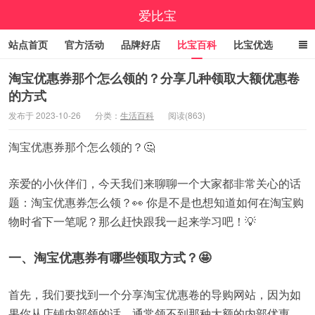
爱比宝
站点首页
官方活动
品牌好店
比宝百科
比宝优选
立即领券
大额优惠券
小编精选
福利清单
淘宝优惠券那个怎么领的？分享几种领取大额优惠卷
的方式
线报中心
百亿补贴
咚咚抢
9.9包邮
高佣精选
发布于 2023-10-26
分类：
生活百科
阅读(863)
今日折上折
实时疯抢榜
淘宝优惠券那个怎么领的？🤔
亲爱的小伙伴们，今天我们来聊聊一个大家都非常关心的话
题：淘宝优惠券怎么领？👀 你是不是也想知道如何在淘宝购
物时省下一笔呢？那么赶快跟我一起来学习吧！💡
一、淘宝优惠券有哪些领取方式？🤩
首先，我们要找到一个分享淘宝优惠卷的导购网站，因为如
果你从店铺内部领的话，通常领不到那种大额的内部优惠