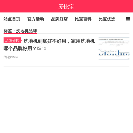
爱比宝
站点首页
官方活动
品牌好店
比宝百科
比宝优选
标签：洗地机品牌
立即领券
大额优惠券
小编精选
福利清单
洗地机到底好不好用，家用洗地机
品牌好店
线报中心
百亿补贴
咚咚抢
9.9包邮
高佣精选
哪个品牌好用？
13
今日折上折
实时疯抢榜
阅读(956)