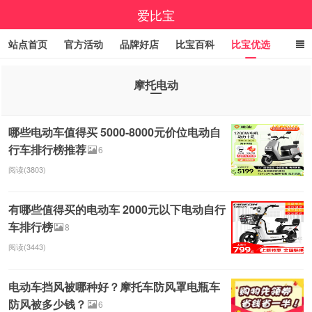
爱比宝
站点首页
官方活动
品牌好店
比宝百科
比宝优选
立即领券
大额优惠券
小编精选
福利清单
摩托电动
线报中心
百亿补贴
咚咚抢
9.9包邮
高佣精选
哪些电动车值得买 5000-8000元价位电动自
今日折上折
实时疯抢榜
行车排行榜推荐
6
阅读(3803)
有哪些值得买的电动车 2000元以下电动自行
车排行榜
8
阅读(3443)
电动车挡风被哪种好？摩托车防风罩电瓶车
防风被多少钱？
6