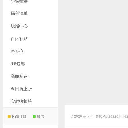
小编精选
福利清单
线报中心
百亿补贴
咚咚抢
9.9包邮
高佣精选
今日折上折
实时疯抢榜
RSS订阅
微信
© 2026
爱比宝
鲁ICP备202201716