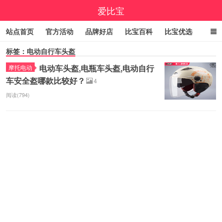
爱比宝
站点首页
官方活动
品牌好店
比宝百科
比宝优选
标签：电动自行车头盔
立即领券
大额优惠券
小编精选
福利清单
电动车头盔,电瓶车头盔,电动自行
摩托电动
线报中心
百亿补贴
咚咚抢
9.9包邮
高佣精选
车安全盔哪款比较好？
4
今日折上折
实时疯抢榜
阅读(794)