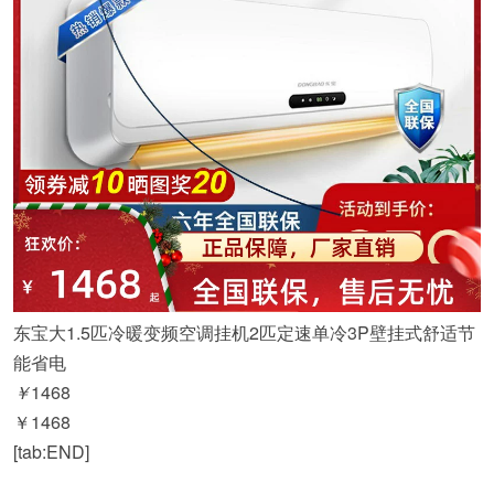
东宝大1.5匹冷暖变频空调挂机2匹定速单冷3P壁挂式舒适节
能省电
￥
1468
￥1468
[tab:END]
淘宝购买