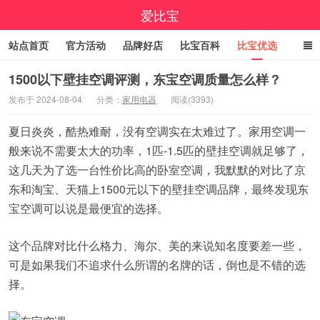
爱比宝
站点首页
官方活动
品牌好店
比宝百科
比宝优选
立即领券
大额优惠券
小编精选
福利清单
1500以下壁挂空调评测，东宝空调质量怎么样？
发布于 2024-08-04
分类：
家用电器
阅读(3393)
线报中心
百亿补贴
咚咚抢
9.9包邮
高佣精选
夏日炎炎，酷热难耐，没有空调实在太难过了。家用空调一
今日折上折
实时疯抢榜
般来说不需要太大的功率，1匹-1.5匹的壁挂空调就足够了，
这几天为了选一台性价比高的卧室空调，我默默的对比了京
东和淘宝、天猫上1500元以下的壁挂空调品牌，最终发现东
宝空调可以说是最便宜的选择。
这个品牌对比什么格力、海尔、美的来说知名度要差一些，
可是如果我们不追求什么所谓的名牌的话，倒也是不错的选
择。