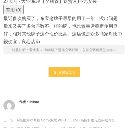
27天前 · 大1P单冷【全铜管】送货入户-无安装
有用 (0)
最近多次购买了，东宝这牌子最早的用了一年，没出问题，
后来又买了多台匹数不一样的牌，也比较幸运稳定使用良
好，相对其他牌子这个性价比高。这店也是众多商家对比中
较便宜，良心店👍
转载注明：
爱比宝
»
1500以下壁挂空调评测，东宝空调质量怎么样？
支付宝红包
作者：
ibibao
上一篇
AI智能降噪耳机 Sony/索尼 WH-1000XM5 高解析度无线头戴耳机