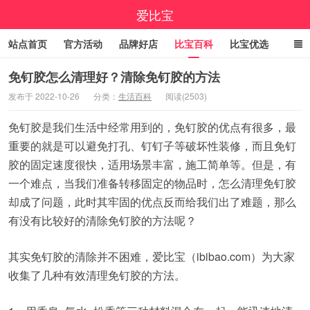
爱比宝
站点首页
官方活动
品牌好店
比宝百科
比宝优选
立即领券
大额优惠券
小编精选
福利清单
免钉胶怎么清理好？清除免钉胶的方法
发布于 2022-10-26
分类：
生活百科
阅读(2503)
线报中心
百亿补贴
咚咚抢
9.9包邮
高佣精选
免钉胶是我们生活中经常用到的，免钉胶的优点有很多，最
今日折上折
实时疯抢榜
重要的就是可以避免打孔、钉钉子等破坏性装修，而且免钉
胶的固定速度很快，适用场景丰富，施工简单等。但是，有
一个难点，当我们准备转移固定的物品时，怎么清理免钉胶
却成了问题，此时其牢固的优点反而给我们出了难题，那么
有没有比较好的清除免钉胶的方法呢？
其实免钉胶的清除并不困难，爱比宝（ibibao.com）为大家
收集了几种有效清理免钉胶的方法。