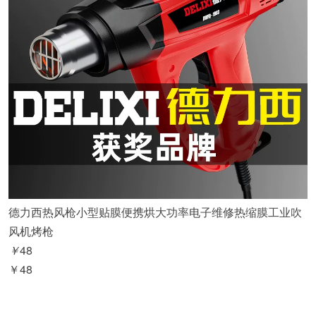
德力西热风枪小型贴膜便携烘大功率电子维修热缩膜工业吹
风机烤枪
￥
48
￥48
淘宝购买