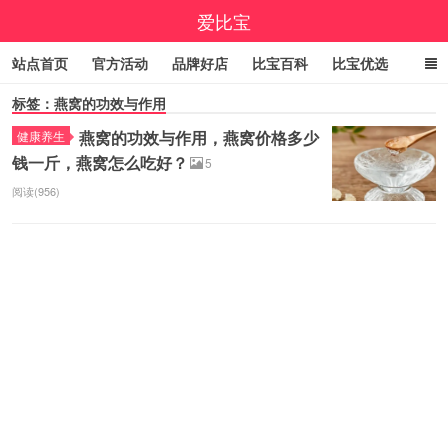
爱比宝
站点首页
官方活动
品牌好店
比宝百科
比宝优选
标签：燕窝的功效与作用
立即领券
大额优惠券
小编精选
福利清单
燕窝的功效与作用，燕窝价格多少
健康养生
线报中心
百亿补贴
咚咚抢
9.9包邮
高佣精选
钱一斤，燕窝怎么吃好？
5
今日折上折
实时疯抢榜
阅读(956)