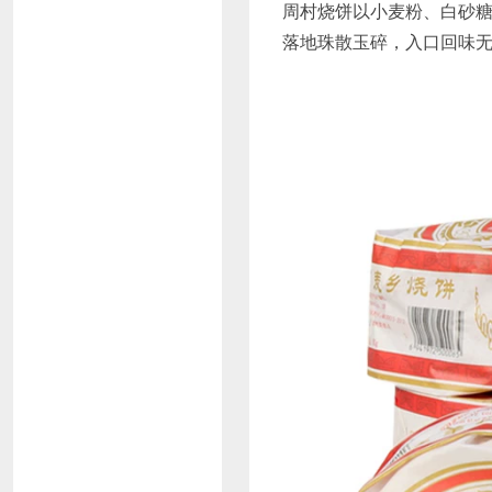
周村烧饼以小麦粉、白砂
落地珠散玉碎，入口回味