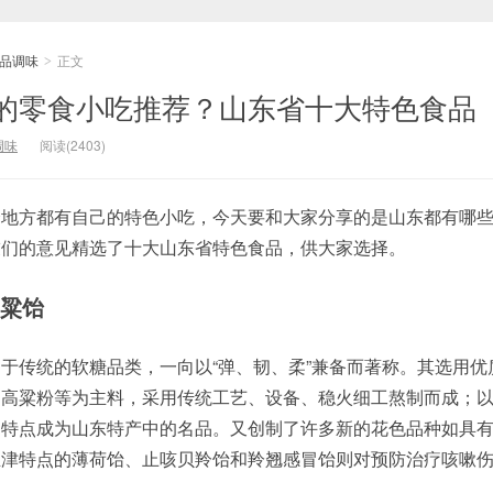
品调味
正文
>
的零食小吃推荐？山东省十大特色食品
调味
阅读(2403)
个地方都有自己的特色小吃，今天要和大家分享的是山东都有哪
友们的意见精选了十大山东省特色食品，供大家选择。
高粱饴
于传统的软糖品类，一向以“弹、韧、柔”兼备而著称。其选用优
、高粱粉等为主料，采用传统工艺、设备、稳火细工熬制而成；
的特点成为山东特产中的名品。又创制了许多新的花色品种如具
生津特点的薄荷饴、止咳贝羚饴和羚翘感冒饴则对预防治疗咳嗽