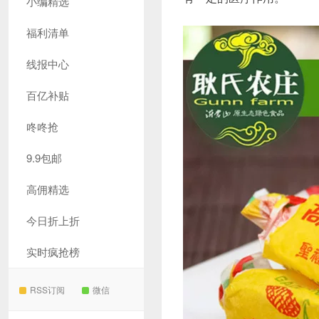
小编精选
福利清单
线报中心
百亿补贴
咚咚抢
9.9包邮
高佣精选
今日折上折
实时疯抢榜
RSS订阅
微信