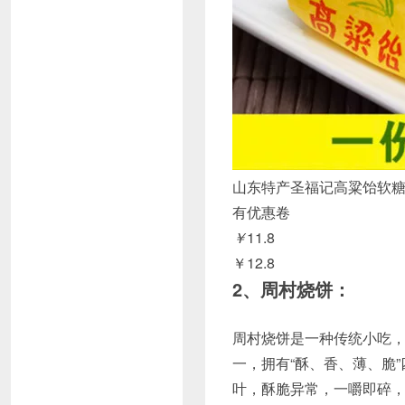
山东特产圣福记高粱饴软
有优惠卷
￥
11.8
￥12.8
2、周村烧饼：
周村烧饼是一种传统小吃
一，拥有“酥、香、薄、脆
叶，酥脆异常，一嚼即碎