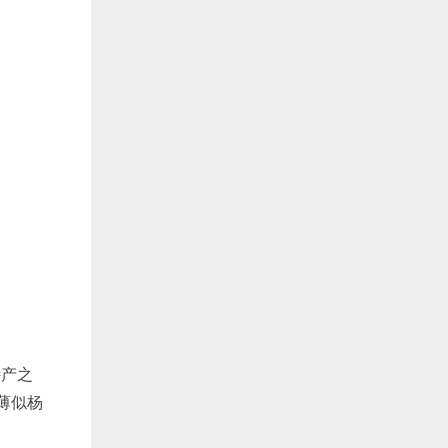
淘宝购买
特产之
薄似杨